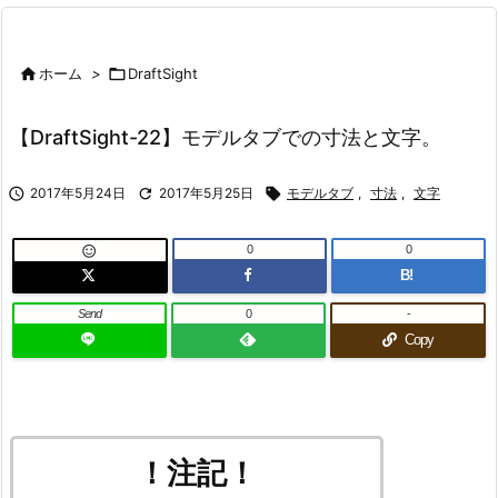

ホーム
>

DraftSight
【DraftSight-22】モデルタブでの寸法と文字。

2017年5月24日

2017年5月25日

モデルタブ
,
寸法
,
文字
0
0

B!
Send
0
-
Copy
！注記！