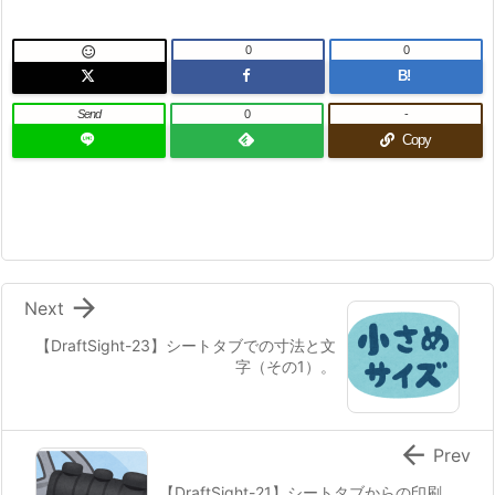
0
0

B!
Send
0
-
Copy

Next
【DraftSight-23】シートタブでの寸法と文
字（その1）。

Prev
【DraftSight-21】シートタブからの印刷