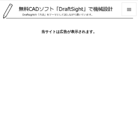


メニュ
当サイトは広告が表示されます。

サイド

前へ

次へ

検索