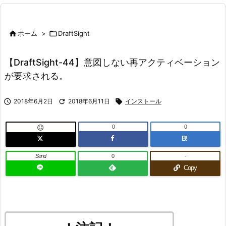

ホーム
>

DraftSight
【DraftSight-44】意図しない再アクティベーション
が要求される。

2018年6月2日

2018年6月11日

インストール
0
0

B!
Send
0
-
Copy