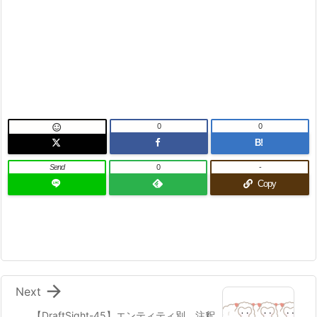
0
0

B!
Send
0
-
Copy

Next
【DraftSight-45】エンティティ別 注釈