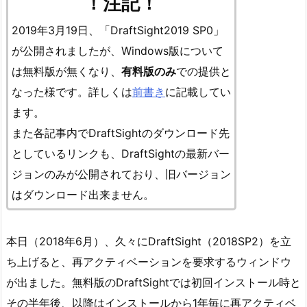
！注記！
2019年3月19日、「DraftSight2019 SP0」
が公開されましたが、Windows版について
は無料版が無くなり、
有料版のみ
での提供と
なった様です
。詳しくは
前書き
に記載してい
ます。
また各記事内でDraftSightのダウンロード先
としているリンクも、DraftSightの最新バー
ジョンのみが公開されており、旧バージョン
はダウンロード出来ません。
本日（2018年6月）、久々にDraftSight（2018SP2）を立
ち上げると、再アクティベーションを要求するウィンドウ
が出ました。無料版のDraftSightでは初回インストール時と
その半年後、以降はインストールから1年毎に再アクティベ