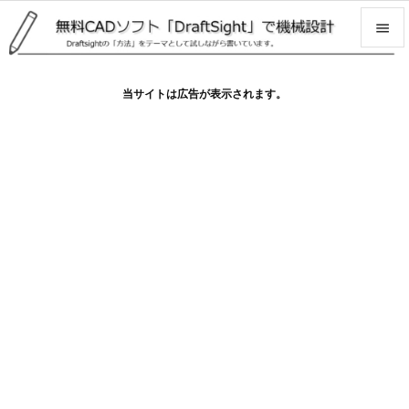


メニュ
当サイトは広告が表示されます。

サイド

前へ

次へ

検索